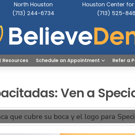
North Houston
Houston Center for 
(713) 244-6734
(713) 525-84
t Resources
Schedule an Appointment
Refer a P
acitadas: Ven a Speci