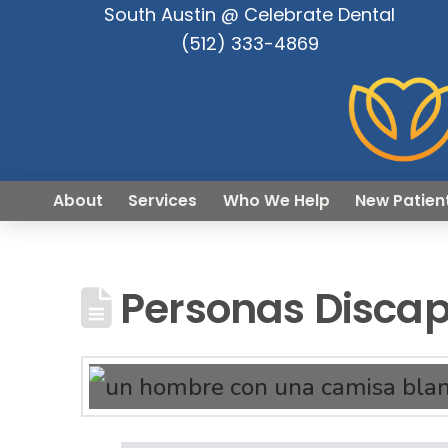
South Austin @ Celebrate Dental
(512) 333-4869
About
Services
Who We Help
New Patien
Personas Discap