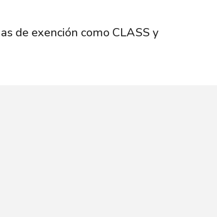
amas de exención como CLASS y
a obtener el cuidado bucal que se
engas miedo al dentista; obtenga
 ellos o complete
este
formulario