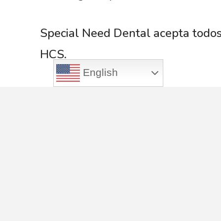
Special Need Dental acepta todos
HCS.
English
Si le tiene miedo al dentista, Sp
merece.
Para concluir, haga de Special Ne
la atención dental que se merece.
Tenemos oficinas en San Antonio,