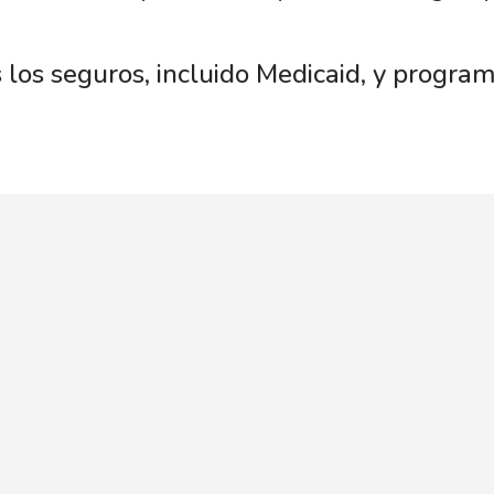
 los seguros, incluido Medicaid, y progr
ecial Need Dental está aquí para ayudarlo 
ed Dental su nuevo hogar dental. No le t
 Houston y Austin. Llame a cualquiera de